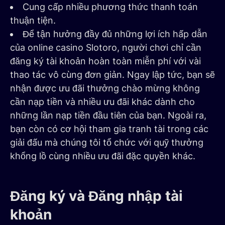
Cung cấp nhiều phương thức thanh toán
thuận tiện.
Để tận hưởng đầy đủ những lợi ích hấp dẫn
của online casino Slotoro, người chơi chỉ cần
đăng ký tài khoản hoàn toàn miễn phí với vài
thao tác vô cùng đơn giản. Ngay lập tức, bạn sẽ
nhận được ưu đãi thưởng chào mừng không
cần nạp tiền và nhiều ưu đãi khác dành cho
những lần nạp tiền đầu tiên của bạn. Ngoài ra,
bạn còn có cơ hội tham gia tranh tài trong các
giải đấu mà chúng tôi tổ chức với quỹ thưởng
khổng lồ cùng nhiều ưu đãi đặc quyền khác.
Đăng ký và Đăng nhập tài
khoản