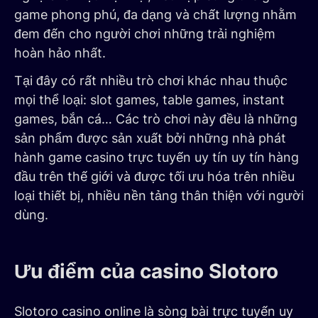
game phong phú, đa dạng và chất lượng nhằm
đem đến cho người chơi những trải nghiệm
hoàn hảo nhất.
Tại đây có rất nhiều trò chơi khác nhau thuộc
mọi thể loại: slot games, table games, instant
games, bắn cá… Các trò chơi này đều là những
sản phẩm được sản xuất bởi những nhà phát
hành game casino trực tuyến uy tín uy tín hàng
đầu trên thế giới và được tối ưu hóa trên nhiều
loại thiết bị, nhiều nền tảng thân thiện với người
dùng.
Ưu điểm của casino Slotoro
Slotoro casino online là sòng bài trực tuyến uy