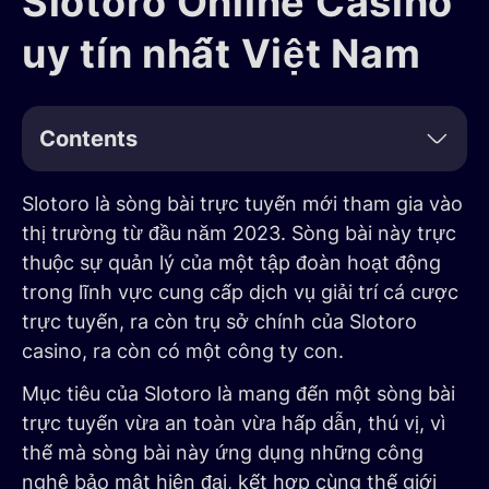
Slotoro Online Casino
uy tín nhất Việt Nam
Contents
Slotoro là sòng bài trực tuyến mới tham gia vào
thị trường từ đầu năm 2023. Sòng bài này trực
thuộc sự quản lý của một tập đoàn hoạt động
trong lĩnh vực cung cấp dịch vụ giải trí cá cược
trực tuyến, ra còn trụ sở chính của Slotoro
casino, ra còn có một công ty con.
Mục tiêu của Slotoro là mang đến một sòng bài
trực tuyến vừa an toàn vừa hấp dẫn, thú vị, vì
thế mà sòng bài này ứng dụng những công
nghệ bảo mật hiện đại, kết hợp cùng thế giới