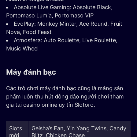
Absolute Live Gaming
: Absolute Black,
Portomaso Lumia, Portomaso VIP
EvoPlay
: Monkey Minter, Ace Round, Fruit
Nova, Food Feast
Atmosfera
: Auto Roulette, Live Roulette,
Music Wheel
Máy đánh bạc
Các trò chơi máy đánh bạc cũng là mảng sản
phẩm luôn thu hút đông đảo người chơi tham
gia tại casino online uy tín Slotoro.
Slots
Geisha’s Fan, Yin Yang Twins, Candy
mới
Blitz, Chicken Chase