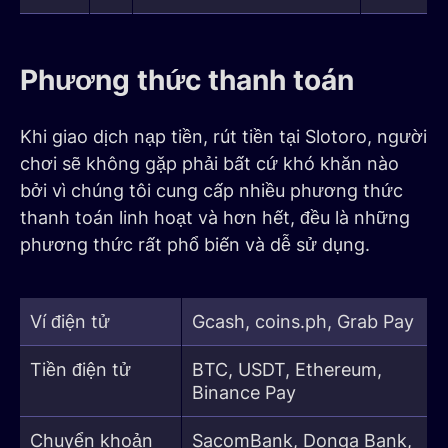
Phương thức thanh toán
Khi giao dịch nạp tiền, rút tiền tại Slotoro, người
chơi sẽ không gặp phải bất cứ khó khăn nào
bởi vì chúng tôi cung cấp nhiều phương thức
thanh toán linh hoạt và hơn hết, đều là những
phương thức rất phổ biến và dễ sử dụng.
Ví điện tử
Gcash, coins.ph, Grab Pay
Tiền điện tử
BTC, USDT, Ethereum,
Binance Pay
Chuyển khoản
SacomBank, Donga Bank,