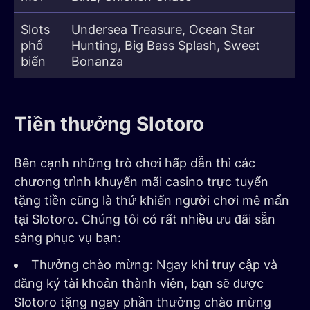
Slots
Undersea Treasure, Ocean Star
phổ
Hunting, Big Bass Splash, Sweet
biến
Bonanza
Tiền thưởng Slotoro
Bên cạnh những trò chơi hấp dẫn thì các
chương trình khuyến mãi casino trực tuyến
tặng tiền cũng là thứ khiến người chơi mê mẩn
tại Slotoro. Chúng tôi có rất nhiều ưu đãi sẵn
sàng phục vụ bạn:
Thưởng chào mừng
: Ngay khi truy cập và
đăng ký tài khoản thành viên, bạn sẽ được
Slotoro tặng ngay phần thưởng chào mừng