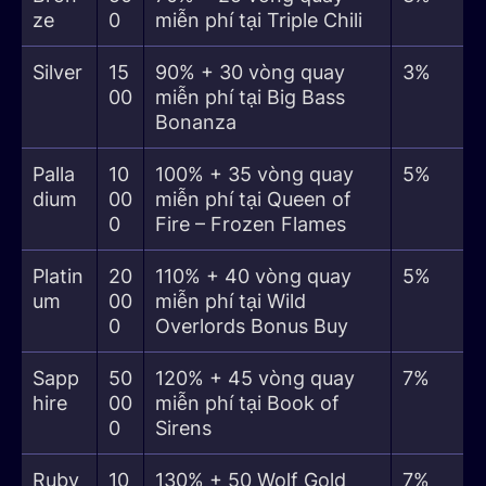
ze
0
miễn phí tại Triple Chili
Silver
15
90% + 30 vòng quay
3%
00
miễn phí tại Big Bass
Bonanza
Palla
10
100% + 35 vòng quay
5%
dium
00
miễn phí tại Queen of
0
Fire – Frozen Flames
Platin
20
110% + 40 vòng quay
5%
um
00
miễn phí tại Wild
0
Overlords Bonus Buy
Sapp
50
120% + 45 vòng quay
7%
hire
00
miễn phí tại Book of
0
Sirens
Ruby
10
130% + 50 Wolf Gold
7%